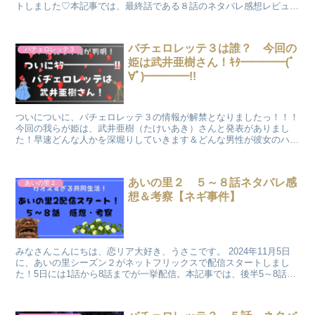
トしました♡本記事では、最終話である８話のネタバレ感想レビュー
＆考察をまとめたいと思います。 ...
バチェロレッテ３は誰？ 今回の
バチェロレッテ３
姫は武井亜樹さん！ｷﾀ━━━━(ﾟ
∀ﾟ)━━━━!!
ついについに、バチェロレッテ３の情報が解禁となりましたっ！！！
今回の我らが姫は、武井亜樹（たけいあき）さんと発表がありまし
た！早速どんな人かを深堀りしていきます＆どんな男性が彼女のハー
トを射止めるのか、勝手に予想しちゃおうと思います♡ヒアウィーゴ
―♡
あいの里２ ５～８話ネタバレ感
あいの里２
想＆考察【ネギ事件】
みなさんこんにちは、恋リア大好き、うさこです。 2024年11月5日
に、あいの里シーズン２がネットフリックスで配信スタートしまし
た！5日には1話から8話までが一挙配信。本記事では、後半5～8話の
ネタバレ感想レビュー＆考察をまとめたい...