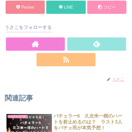
Pocket
LINE
コピー
うさこをフォローする
うさこ
関連記事
バチェラー6 久次米一樹のハー
バチェラー6
トを射止めるのは？ ラスト3人
をバチェ民が本気予想！