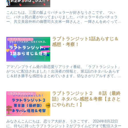
こんにちは。三度の飯よりバチェラーが好きなうさこです。 つい
に、バチェ民の夏がやってまいりました。バチェラー６のバチェラ
ー、共立美容外科の御曹司久次米一輝さんと、一輝さんをめぐって戦
う14名の女性が発表！6月5日（木）よりいよいよ配...
ラブトランジット1話あらすじ＆
ラブトランジット
感想・考察！
アマゾンプライム発の新恋愛リアリティ番組、「ラブトランジット」
がついに配信されました！出演者の情報と、第1話のネタバレあらす
じ＆好き勝手な感想をまとめていきます。切なさがリアルすぎて、胸
がギュッとなる、でもこの先が気になりすぎる、そんな内容でした！
ラブトランジット２ ８話（最終
ラブトランジット２
話）ネタバレ感想＆考察【まさと
にやられた！】
みなさんこんにちは、恋リア大好き、うさこです。 2024年8月22日
に、待ちに待ったラブトランジット２がプライムビデオで配信スター