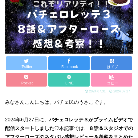
Twitter
Facebook
はてブ
Pocket
LINE
コピー
2024.07.31
2024.07.27
みなさんこんにちは、バチェ民のうさこです。
2024年6月27日に、
バチェロレッテ３がプライムビデオで
配信スタートしました
♡本記事では、
８話＆スタジオでの
アフターローズのネタバレ感想レビュー＆考察をまとめた